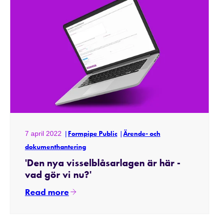
7 april 2022
Formpipe Public
Ärende- och
dokumenthantering
'Den nya visselblåsarlagen är här -
vad gör vi nu?'
Read more