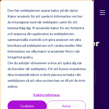
Skip to main content
Den här webbplatsen sparar kakor på din dator.
Kakor används för att samla in information om hur
du interagerar med vår webbplats samt för att
komma ihåg dig. Vi använder kakor för att förbättra
Blogg
och anpassa din upplevelse av webbplatsen,
Ta del av våra nyheter
sammanställa statistik och göra analyser om våra
besökare på webbplatsen och i andra medier. Mer
och insikter
information om vilka kakor vi använder finns i vår
integritetspolicy.
Om du avböjer så kommer vi inte att spåra dig när
du besöker vår webbplats. För att kunna respektera
dina önskemål måste vi dock placera en kaka i din
Alla
AI och datakvalité
Arkivering
webbläsare så att våra system kan se till att du inte
spåras.
Bidragshantering
Digital signering
Kakinställningar
Formpipe Public
Generella nyheter
Godkänn
Avböj