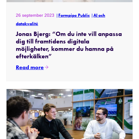
26 september 2023
Formpipe Public
AI och
datakvalité
Jonas Bjerg: “Om du inte vill anpassa
dig till framtidens digitala
möjligheter, kommer du hamna på
efterkälken”
Read more