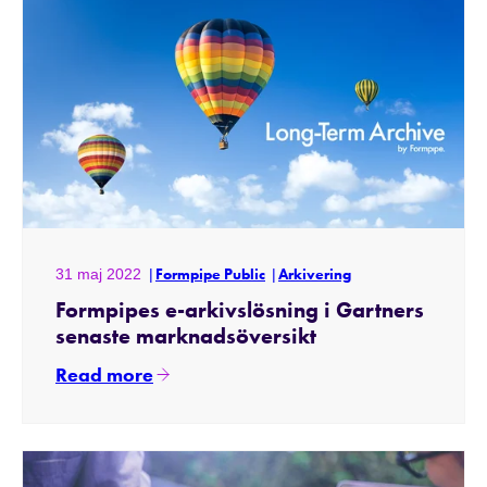
31 maj 2022
Formpipe Public
Arkivering
Formpipes e-arkivslösning i Gartners
senaste marknadsöversikt
Read more