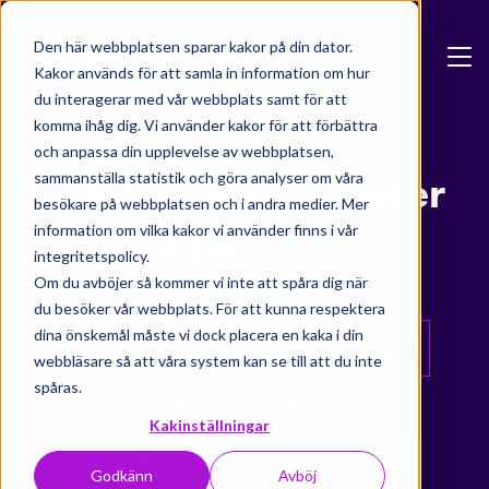
Skip to main content
Den här webbplatsen sparar kakor på din dator.
Kakor används för att samla in information om hur
du interagerar med vår webbplats samt för att
komma ihåg dig. Vi använder kakor för att förbättra
Blogg
och anpassa din upplevelse av webbplatsen,
Ta del av våra nyheter
sammanställa statistik och göra analyser om våra
besökare på webbplatsen och i andra medier. Mer
och insikter
information om vilka kakor vi använder finns i vår
integritetspolicy.
Om du avböjer så kommer vi inte att spåra dig när
du besöker vår webbplats. För att kunna respektera
dina önskemål måste vi dock placera en kaka i din
Alla
AI och datakvalité
Arkivering
webbläsare så att våra system kan se till att du inte
spåras.
Bidragshantering
Digital signering
Kakinställningar
Formpipe Public
Generella nyheter
Godkänn
Avböj