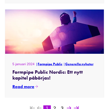
5 januari 2024
Formpipe Public
Generella nyheter
Formpipe Public Nordic: Ett nytt
kapitel påbörjas!
Read more
1
2
3