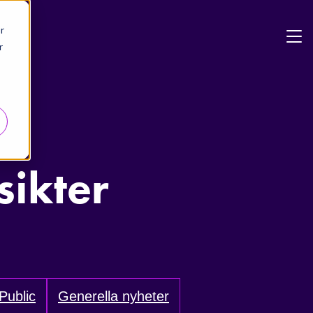
r
r
sikter
Public
Generella nyheter