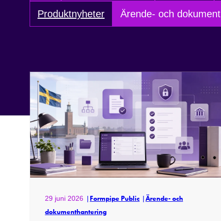
Produktnyheter
Ärende- och dokument
29 juni 2026
Formpipe Public
Ärende- och
dokumenthantering