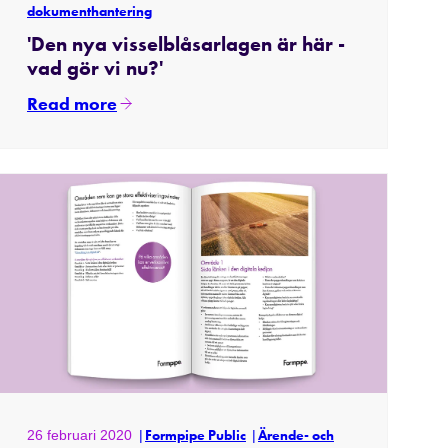
dokumenthantering
'Den nya visselblåsarlagen är här -
vad gör vi nu?'
Read more
26 februari 2020
Formpipe Public
Ärende- och