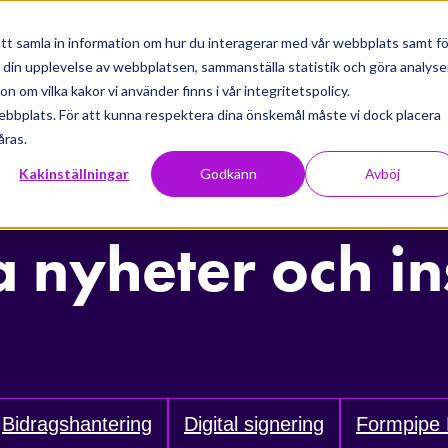
tt samla in information om hur du interagerar med vår webbplats samt fö
a din upplevelse av webbplatsen, sammanställa statistik och göra analyse
 om vilka kakor vi använder finns i vår integritetspolicy.
ebbplats. För att kunna respektera dina önskemål måste vi dock placera
åras.
Kakinställningar
Godkänn
Avböj
a nyheter och in
Bidragshantering
Digital signering
Formpipe 