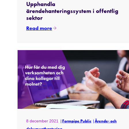
Upphandla
ärendehanteringssystem i offentlig
sektor
Read more
8 december 2021
Formpipe Public
Ärende- och
dokumenthantering