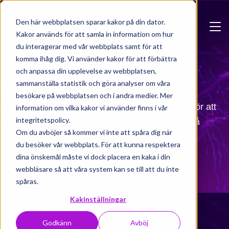
Skip to main content
Den här webbplatsen sparar kakor på din dator.
Kakor används för att samla in information om hur
du interagerar med vår webbplats samt för att
komma ihåg dig. Vi använder kakor för att förbättra
och anpassa din upplevelse av webbplatsen,
Acadre
sammanställa statistik och göra analyser om våra
besökare på webbplatsen och i andra medier. Mer
Det prisbelönta ESDH-systemet – skräddarsytt för att
information om vilka kakor vi använder finns i vår
integritetspolicy.
möta alla krav inom offentlig sektor med fokus på
Om du avböjer så kommer vi inte att spåra dig när
säkerhet, effektivitet och användarvänlighet.
du besöker vår webbplats. För att kunna respektera
Produktbroschyr
dina önskemål måste vi dock placera en kaka i din
webbläsare så att våra system kan se till att du inte
spåras.
Kakinställningar
Godkänn
Avböj