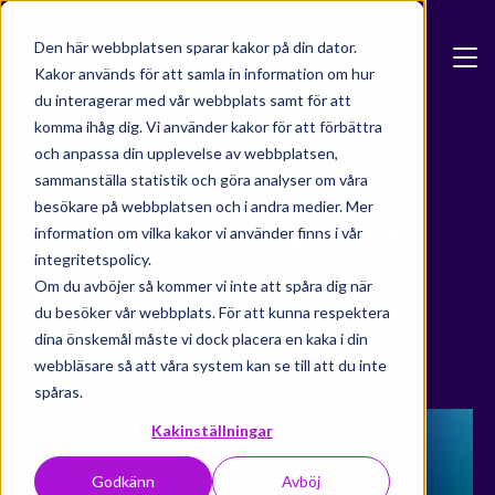
Skip to main content
Den här webbplatsen sparar kakor på din dator.
Kakor används för att samla in information om hur
du interagerar med vår webbplats samt för att
komma ihåg dig. Vi använder kakor för att förbättra
och anpassa din upplevelse av webbplatsen,
Events
sammanställa statistik och göra analyser om våra
besökare på webbplatsen och i andra medier. Mer
Digital nätverksträff
information om vilka kakor vi använder finns i vår
integritetspolicy.
Meetings Plus
Om du avböjer så kommer vi inte att spåra dig när
du besöker vår webbplats. För att kunna respektera
dina önskemål måste vi dock placera en kaka i din
18 sep. - 19 juni 2024
23:30 - 01:30
webbläsare så att våra system kan se till att du inte
spåras.
Kakinställningar
Godkänn
Avböj