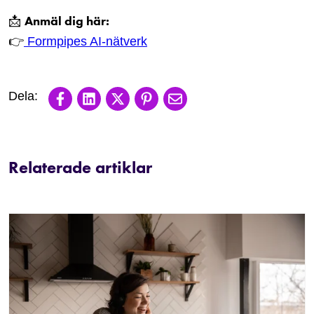
Anmäl dig här:
📩
👉
Formpipes AI-nätverk
Share on Facebook
Share on LinkedIn
Share on X
Share on Pinterest
Share via email
Relaterade artiklar