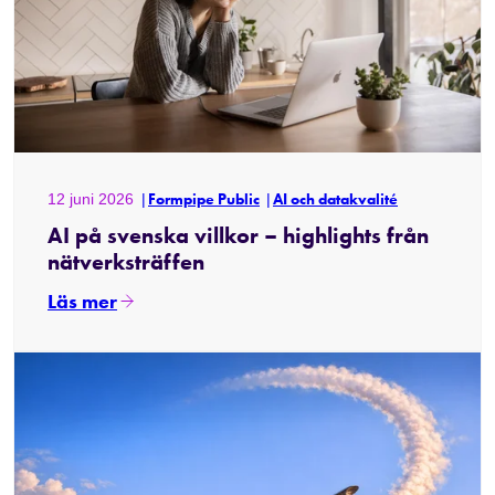
12 juni 2026
Formpipe Public
AI och datakvalité
AI på svenska villkor – highlights från
nätverksträffen
Läs mer