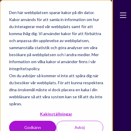
Skip to main content
Den här webbplatsen sparar kakor på din dator.
Kakor används för att samla in information om hur
du interagerar med vår webbplats samt för att
komma ihåg dig. Vi använder kakor för att förbättra
Blog
och anpassa din upplevelse av webbplatsen,
sammanställa statistik och göra analyser om våra
AI i offentlig sektor –
besökare på webbplatsen och i andra medier. Mer
information om vilka kakor vi använder finns i vår
från buzzword till
integritetspolicy.
Om du avböjer så kommer vi inte att spåra dig när
beslutsstöd
du besöker vår webbplats. För att kunna respektera
dina önskemål måste vi dock placera en kaka i din
webbläsare så att våra system kan se till att du inte
22 juni 2025
spåras.
Kakinställningar
Formpipe Public
AI och datakvalité
Godkänn
Avböj