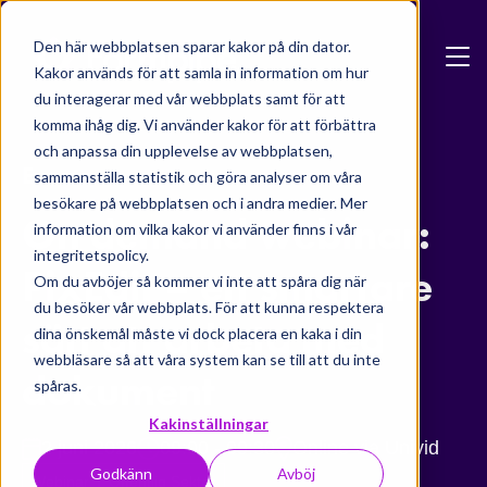
Skip to main content
Den här webbplatsen sparar kakor på din dator.
Kakor används för att samla in information om hur
du interagerar med vår webbplats samt för att
komma ihåg dig. Vi använder kakor för att förbättra
och anpassa din upplevelse av webbplatsen,
Events
sammanställa statistik och göra analyser om våra
besökare på webbplatsen och i andra medier. Mer
On demand webinar:
information om vilka kakor vi använder finns i vår
integritetspolicy.
PixEdit – ett smartare
Om du avböjer så kommer vi inte att spåra dig när
du besöker vår webbplats. För att kunna respektera
sätt att arbeta med
dina önskemål måste vi dock placera en kaka i din
webbläsare så att våra system kan se till att du inte
dokument
spåras.
Kakinställningar
2 juni 2026
09:00 - 09:30
Online via Univid
Godkänn
Avböj
Webinar
Offentlig Sektor